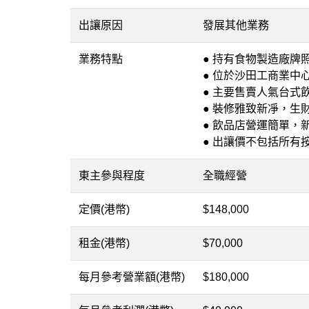
出讓原因
發展其他業務
業務特點
● 持有食物製造廠牌
● 位於沙田工商業中
● 主要售賣人氣台式
● 裝修雅致新凈，生
● 飲品店營運簡單，
● 出讓價不包括所有
東主參與程度
全職經營
定價(港幣)
$148,000
租金(港幣)
$70,000
每月參考營業額(港幣)
$180,000