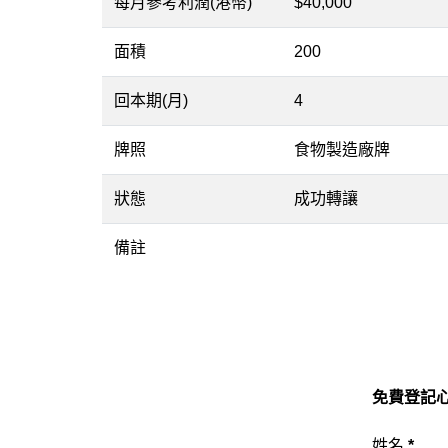
每月參考利潤(港幣)
$40,000
面積
200
回本期(月)
4
牌照
食物製造廠牌
狀態
成功轉讓
備註
免費登記心
姓名
*