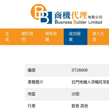
主
關於我
現有商
成功個
買入生
頁
們
機
案
意
編號
ST26009
業務簡介
石門地鋪人流暢旺茶
地區
沙田
行業
飲食 其他