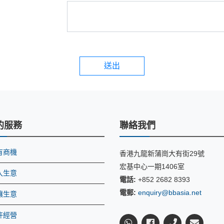
送出
的服務
聯絡我們
有商機
香港九龍新蒲崗大有街29號
宏基中心一期1406室
入生意
電話:
+852 2682 8393
電郵:
enquiry@bbasia.net
讓生意
許經營