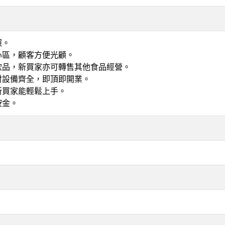
照。
心區，顧客方便光顧。
飲品，新買家亦可轉售其他食品經營。
財設備齊全，即頂即開業。
新買家能輕鬆上手。
按金。