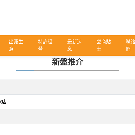
出讓生
特許經
最新消
營商貼
聯
意
營
息
士
們
新盤推介
飲店