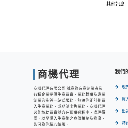
其他訊息
商機代理
我們
現
商機代理有限公司 誠意為有意創業者及
各種企業提供生意買賣、業務轉讓及專業
買
創業咨詢等一站式服務。無論你正計劃買
入生意業務，或期望出售業務，商機代理
出
必能協助買賣雙方在頂讓過程中，處理得
當。以至購入生意後之宣傳策略及推廣，
特
皆可為你精心統籌。