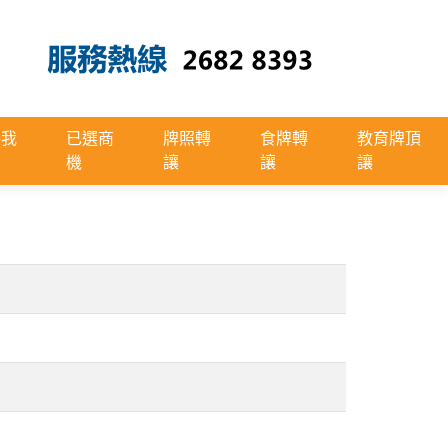
絡我
已選商
牌照轉
食牌轉
教育牌頂
機
讓
讓
讓