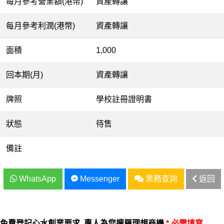
每月參考營業額(港幣)
資產轉讓
每月參考利潤(港幣)
資產轉讓
面積
1,000
回本期(月)
資產轉讓
牌照
學校註冊證明書
狀態
待售
備註
WhatsApp
Messenger
業務查詢
返回
免費登記心水創業要求, 專人為您搜羅理想商機
* 必需填寫