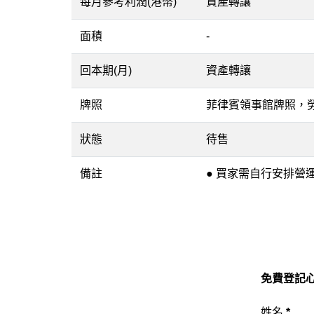
每月參考利潤(港幣)
資產轉讓
面積
-
回本期(月)
資產轉讓
牌照
菲律賓領事館牌照，
狀態
待售
備註
● 買家需自行安排營
免費登記心
姓名
*