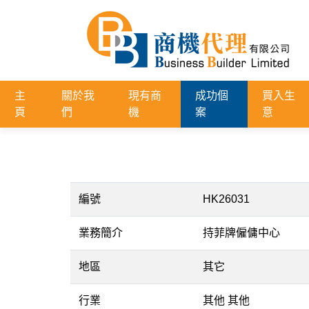
主
關於我
現有商
成功個
買入生
頁
們
機
案
意
編號
HK26031
業務簡介
持菲牌僱傭中心
地區
其它
行業
其他 其他