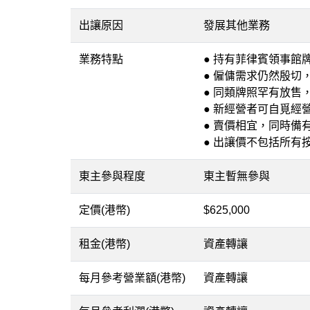
出讓原因
發展其他業務
業務特點
● 持有菲律賓領事館
● 僱傭需求仍然殷切
● 同類牌照罕有放售
● 新經營者可自覓經
● 賣價相宜，同時備
● 出讓價不包括所有
東主參與程度
東主暫無參與
定價(港幣)
$625,000
租金(港幣)
資產轉讓
每月參考營業額(港幣)
資產轉讓