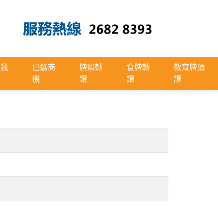
絡我
已選商
牌照轉
食牌轉
教育牌頂
機
讓
讓
讓