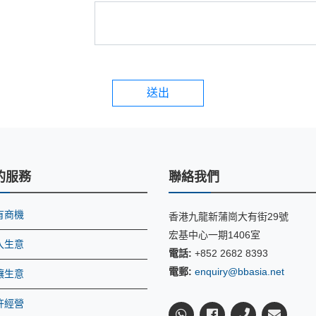
送出
的服務
聯絡我們
有商機
香港九龍新蒲崗大有街29號
宏基中心一期1406室
入生意
電話:
+852 2682 8393
電郵:
enquiry@bbasia.net
讓生意
許經營