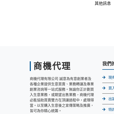
其他訊息
商機代理
我們
現
商機代理有限公司 誠意為有意創業者及
各種企業提供生意買賣、業務轉讓及專業
買
創業咨詢等一站式服務。無論你正計劃買
入生意業務，或期望出售業務，商機代理
出
必能協助買賣雙方在頂讓過程中，處理得
當。以至購入生意後之宣傳策略及推廣，
特
皆可為你精心統籌。