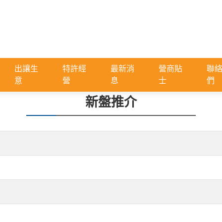
出讓生
特許經
最新消
營商貼
聯
意
營
息
士
們
新盤推介