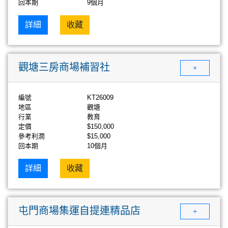
回本期
9個月
詳細
收藏
觀塘三房商場補習社
+
編號
KT26009
地區
觀塘
行業
教育
定價
$150,000
參考利潤
$15,000
回本期
10個月
詳細
收藏
屯門商場集運自提連精品店
+