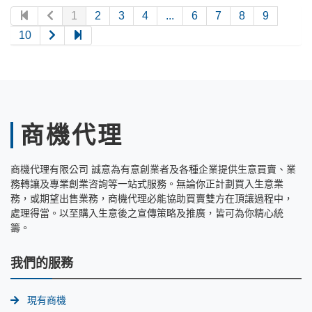
1
2
3
4
...
6
7
8
9
10
商機代理
商機代理有限公司 誠意為有意創業者及各種企業提供生意買賣、業
務轉讓及專業創業咨詢等一站式服務。無論你正計劃買入生意業
務，或期望出售業務，商機代理必能協助買賣雙方在頂讓過程中，
處理得當。以至購入生意後之宣傳策略及推廣，皆可為你精心統
籌。
我們的服務
現有商機