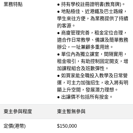
業務特點
● 持有學校註冊證明書(教育牌)。
● 地點極佳、近港鐵及巴士路線，
學生來往方便，為業務提供了持續
的客源。
● 商廈管理完善，租金定位合理，
適合作日常教學、備課及簡單教務
辦公，一址兼顧多重用途。
● 單位內為獨立課室，間隔實用，
租金吸引，有助控制固定開支，增
加課程組合及班數彈性。
● 如買家能全職投入教學及日常營
運，可主力加強招生，收入將有明
顯上升空間，發展潛力理想。
● 出讓價不包括所有按金。
東主參與程度
東主暫無參與
定價(港幣)
$150,000