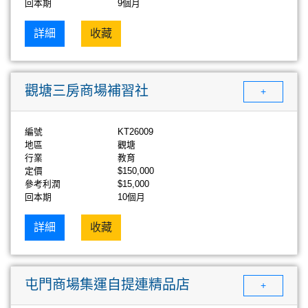
回本期
9個月
詳細
收藏
觀塘三房商場補習社
+
編號
KT26009
地區
觀塘
行業
教育
定價
$150,000
參考利潤
$15,000
回本期
10個月
詳細
收藏
屯門商場集運自提連精品店
+