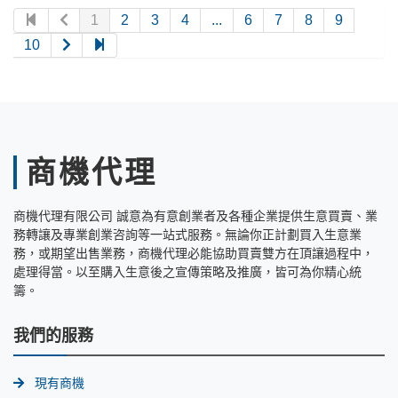
1
2
3
4
...
6
7
8
9
10
商機代理
商機代理有限公司 誠意為有意創業者及各種企業提供生意買賣、業
務轉讓及專業創業咨詢等一站式服務。無論你正計劃買入生意業
務，或期望出售業務，商機代理必能協助買賣雙方在頂讓過程中，
處理得當。以至購入生意後之宣傳策略及推廣，皆可為你精心統
籌。
我們的服務
現有商機