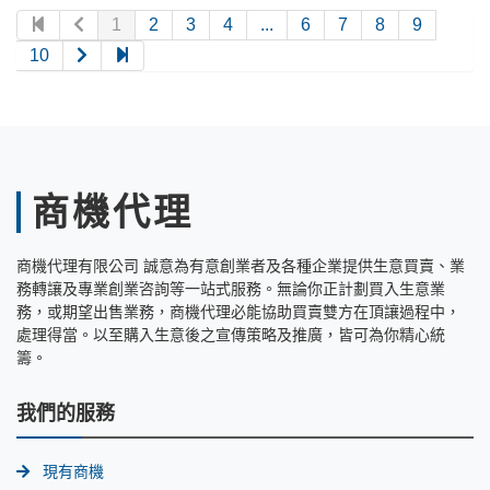
1
2
3
4
...
6
7
8
9
10
商機代理
商機代理有限公司 誠意為有意創業者及各種企業提供生意買賣、業
務轉讓及專業創業咨詢等一站式服務。無論你正計劃買入生意業
務，或期望出售業務，商機代理必能協助買賣雙方在頂讓過程中，
處理得當。以至購入生意後之宣傳策略及推廣，皆可為你精心統
籌。
我們的服務
現有商機