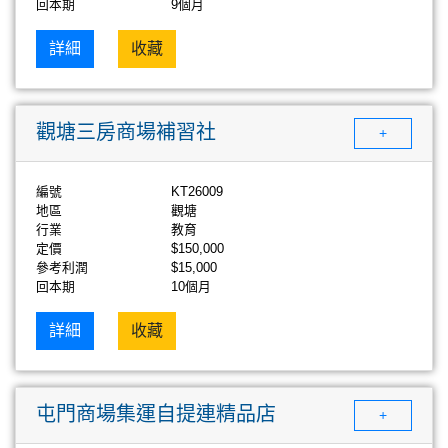
回本期
9個月
詳細
收藏
觀塘三房商場補習社
+
編號
KT26009
地區
觀塘
行業
教育
定價
$150,000
參考利潤
$15,000
回本期
10個月
詳細
收藏
屯門商場集運自提連精品店
+