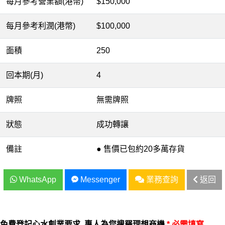
每月參考營業額(港幣)
$150,000
每月參考利潤(港幣)
$100,000
面積
250
回本期(月)
4
牌照
無需牌照
狀態
成功轉讓
備註
● 售價已包約20多萬存貨
WhatsApp
Messenger
業務查詢
返回
免費登記心水創業要求, 專人為您搜羅理想商機
* 必需填寫