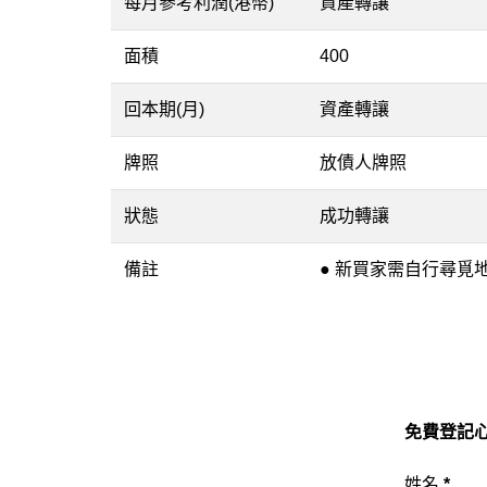
每月參考利潤(港幣)
資產轉讓
面積
400
回本期(月)
資產轉讓
牌照
放債人牌照
狀態
成功轉讓
備註
● 新買家需自行尋覓
免費登記心
姓名
*