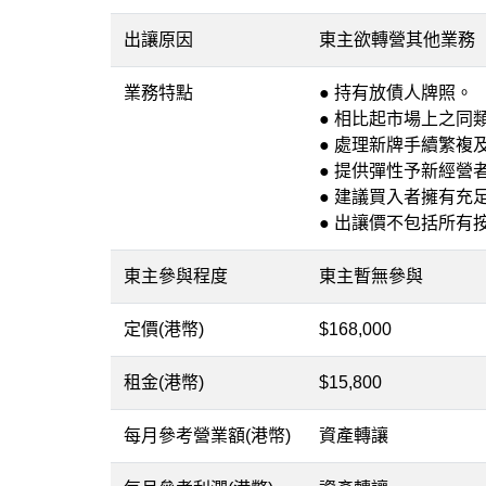
出讓原因
東主欲轉營其他業務
業務特點
● 持有放債人牌照。
● 相比起市場上之同
● 處理新牌手續繁複
● 提供彈性予新經營
● 建議買入者擁有充
● 出讓價不包括所有
東主參與程度
東主暫無參與
定價(港幣)
$168,000
租金(港幣)
$15,800
每月參考營業額(港幣)
資產轉讓