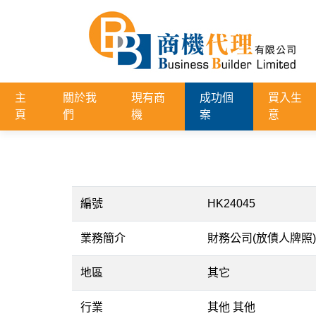
主
關於我
現有商
成功個
買入生
頁
們
機
案
意
編號
HK24045
業務簡介
財務公司(放債人牌照)
地區
其它
行業
其他 其他