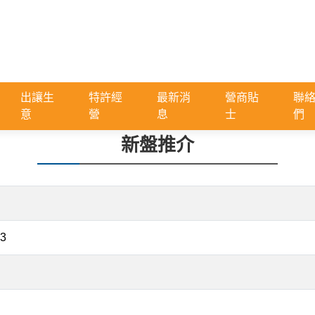
出讓生
特許經
最新消
營商貼
聯
意
營
息
士
們
新盤推介
3