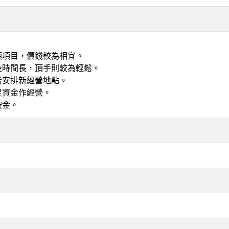
類項目，價錢較為相宜
。
及時間長，頂手則較為輕鬆。
者安排新經營地點。
足資金作經營。
按金。