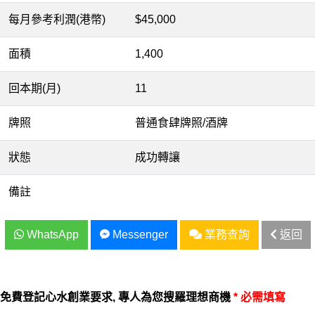
每月參考利潤(港幣)
$45,000
面積
1,400
回本期(月)
11
牌照
普通食肆牌照/酒牌
狀態
成功轉讓
備註
WhatsApp
Messenger
業務查詢
返回
免費登記心水創業要求, 專人為您搜羅理想商機
* 必需填寫