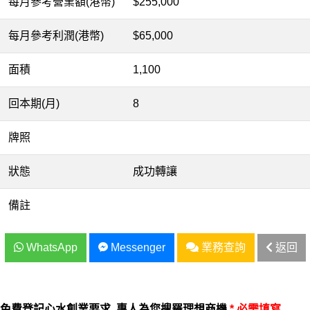
每月參考營業額(港幣)
$255,000
每月參考利潤(港幣)
$65,000
面積
1,100
回本期(月)
8
牌照
狀態
成功轉讓
備註
WhatsApp
Messenger
業務查詢
返回
免費登記心水創業要求, 專人為您搜羅理想商機
* 必需填寫