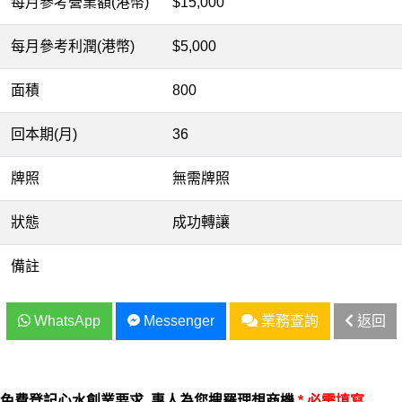
每月參考營業額(港幣)
$15,000
每月參考利潤(港幣)
$5,000
面積
800
回本期(月)
36
牌照
無需牌照
狀態
成功轉讓
備註
WhatsApp
Messenger
業務查詢
返回
免費登記心水創業要求, 專人為您搜羅理想商機
* 必需填寫