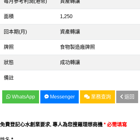
每月參考利潤(港幣)
資產轉讓
面積
1,250
回本期(月)
資產轉讓
牌照
食物製造廠牌照
狀態
成功轉讓
備註
WhatsApp
Messenger
業務查詢
返回
免費登記心水創業要求, 專人為您搜羅理想商機
* 必需填寫
姓名
*