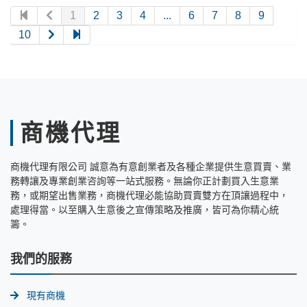
1
2
3
4
...
6
7
8
9
10
商機代理
商機代理有限公司 誠意為有意創業者及各種企業提供生意買賣、業
務轉讓及專業創業咨詢等一站式服務。無論你正計劃買入生意業
務，或期望出售業務，商機代理必能協助買賣雙方在頂讓過程中，
處理得當。以至購入生意後之宣傳策略及推廣，皆可為你精心統
籌。
我們的服務
現有商機