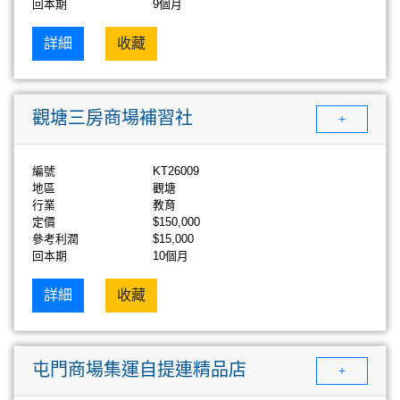
回本期
9個月
詳細
收藏
觀塘三房商場補習社
+
編號
KT26009
地區
觀塘
行業
教育
定價
$150,000
參考利潤
$15,000
回本期
10個月
詳細
收藏
屯門商場集運自提連精品店
+