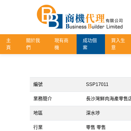
主
關於我
現有商
成功個
買入生
頁
們
機
案
意
編號
SSP17011
業務簡介
長沙灣鮮肉海產零售
地區
深水埗
行業
零售 零售