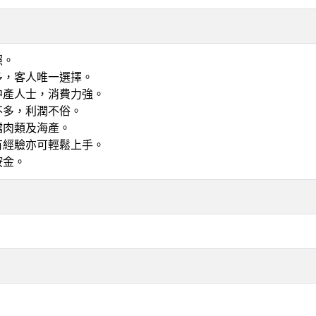
照。
多，客人唯一選擇。
中產人士，消費力強。
不多，利潤不俗。
檔肉類及海產。
有經驗亦可輕鬆上手。
按金。