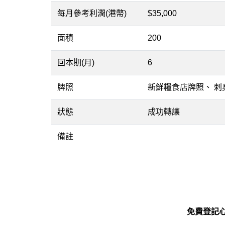
每月參考利潤(港幣)
$35,000
面積
200
回本期(月)
6
牌照
新鮮糧食店牌照、 剌
狀態
成功轉讓
備註
免費登記心