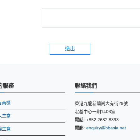
送出
的服務
聯絡我們
有商機
香港九龍新蒲崗大有街29號
宏基中心一期1406室
入生意
電話:
+852 2682 8393
電郵:
enquiry@bbasia.net
讓生意