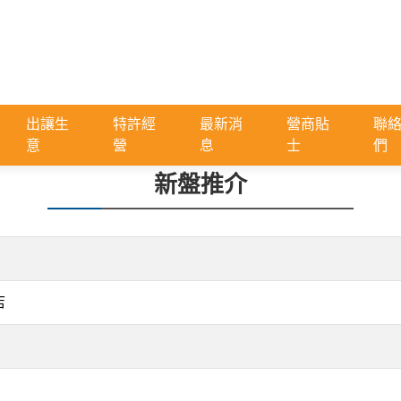
出讓生
特許經
最新消
營商貼
聯
意
營
息
士
們
新盤推介
店