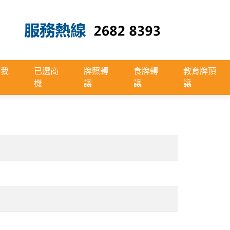
絡我
已選商
牌照轉
食牌轉
教育牌頂
機
讓
讓
讓