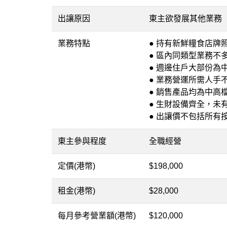
出讓原因
東主欲發展其他業務
業務特點
● 持有新鮮糧食店牌
● 區內同類型業務不
● 週邊住戶大部份為
● 業務營運所需人手
● 銷售產品均為中高
● 生財設備齊全，未
● 出讓價不包括所有
東主參與程度
全職經營
定價(港幣)
$198,000
租金(港幣)
$28,000
每月參考營業額(港幣)
$120,000