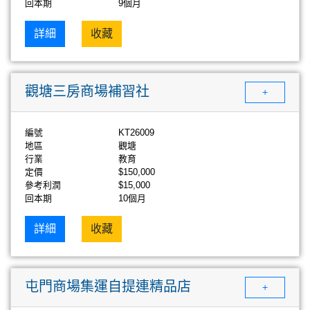
回本期
9個月
詳細
收藏
觀塘三房商場補習社
+
編號
KT26009
地區
觀塘
行業
教育
定價
$150,000
參考利潤
$15,000
回本期
10個月
詳細
收藏
屯門商場集運自提連精品店
+