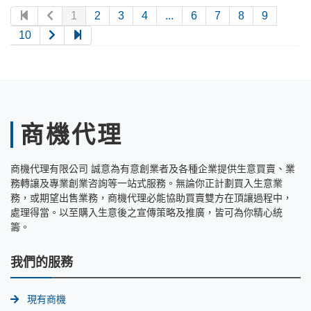
1
2
3
4
...
6
7
8
9
10
商機代理
商機代理有限公司 誠意為有意創業者及各種企業提供生意買賣、業
務轉讓及專業創業咨詢等一站式服務。無論你正計劃買入生意業
務，或期望出售業務，商機代理必能協助買賣雙方在頂讓過程中，
處理得當。以至購入生意後之宣傳策略及推廣，皆可為你精心統
籌。
我們的服務
現有商機