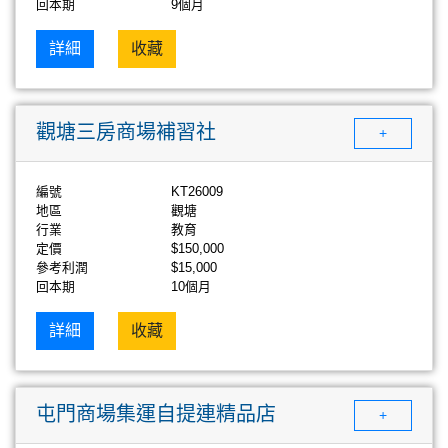
回本期
9個月
詳細
收藏
觀塘三房商場補習社
+
編號
KT26009
地區
觀塘
行業
教育
定價
$150,000
參考利潤
$15,000
回本期
10個月
詳細
收藏
屯門商場集運自提連精品店
+