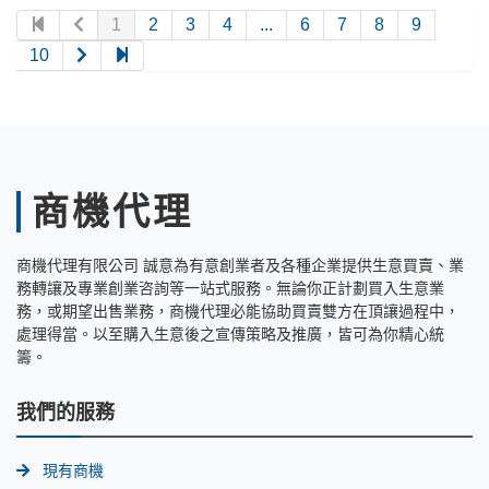
1
2
3
4
...
6
7
8
9
10
商機代理
商機代理有限公司 誠意為有意創業者及各種企業提供生意買賣、業
務轉讓及專業創業咨詢等一站式服務。無論你正計劃買入生意業
務，或期望出售業務，商機代理必能協助買賣雙方在頂讓過程中，
處理得當。以至購入生意後之宣傳策略及推廣，皆可為你精心統
籌。
我們的服務
現有商機