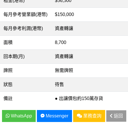
租金(港幣)
$56,500
每月參考營業額(港幣)
$150,000
每月參考利潤(港幣)
資產轉讓
面積
8,700
回本期(月)
資產轉讓
牌照
無需牌照
狀態
待售
備註
● 出讓價包約150萬存貨
WhatsApp
Messenger
業務查詢
返回