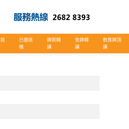
絡我
已選商
牌照轉
食牌轉
教育牌頂
機
讓
讓
讓