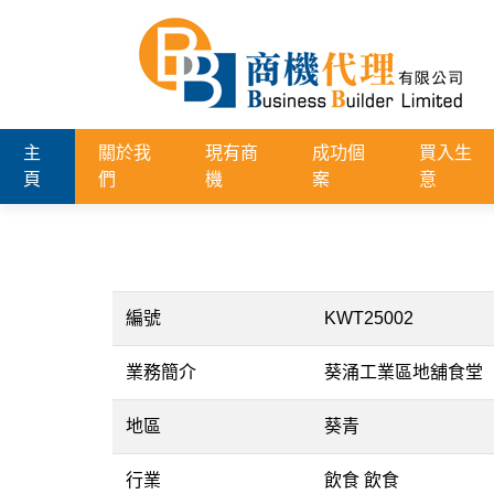
主
關於我
現有商
成功個
買入生
頁
們
機
案
意
編號
KWT25002
業務簡介
葵涌工業區地舖食堂
地區
葵青
行業
飲食 飲食