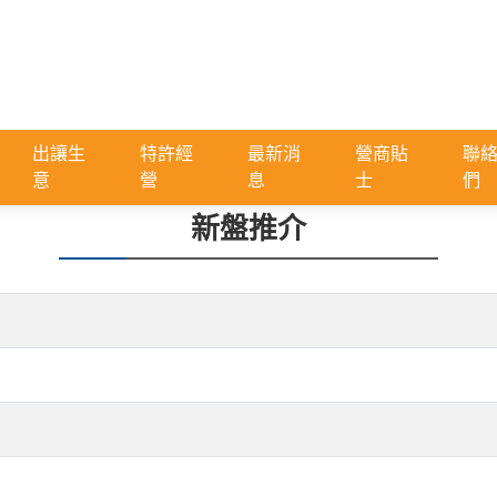
出讓生
特許經
最新消
營商貼
聯
意
營
息
士
們
新盤推介