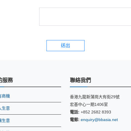
送出
的服務
聯絡我們
有商機
香港九龍新蒲崗大有街29號
宏基中心一期1406室
入生意
電話:
+852 2682 8393
電郵:
enquiry@bbasia.net
讓生意