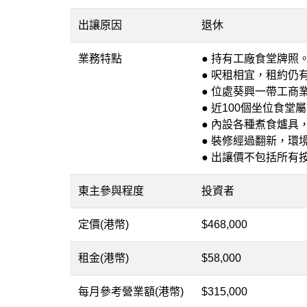
出讓原因
退休
業務特點
● 持有工廠食堂牌照
● 呎租相宜，租約仍
● 位處葵興一帶工商
● 近100個坐位食
● 內設各種煮食爐具
● 裝修經過翻新，環
● 出讓價不包括所有
東主參與程度
投資者
定價(港幣)
$468,000
租金(港幣)
$58,000
每月參考營業額(港幣)
$315,000