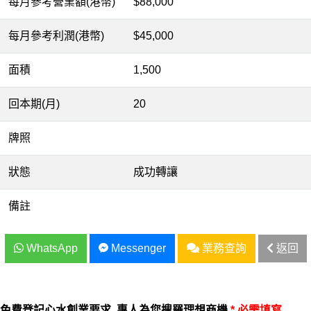
每月參考營業額(港幣)
$88,000
每月參考利潤(港幣)
$45,000
面積
1,500
回本期(月)
20
牌照
狀態
成功轉讓
備註
WhatsApp
Messenger
業務查詢
返回
免費登記心水創業要求, 專人為您搜羅理想商機
* 必需填寫