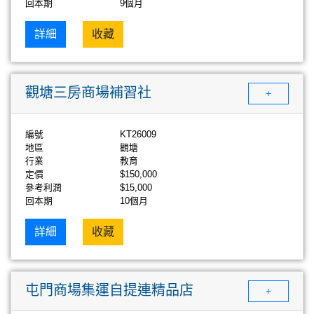
回本期
9個月
詳細
收藏
觀塘三房商場補習社
+
編號
KT26009
地區
觀塘
行業
教育
定價
$150,000
參考利潤
$15,000
回本期
10個月
詳細
收藏
屯門商場集運自提連精品店
+