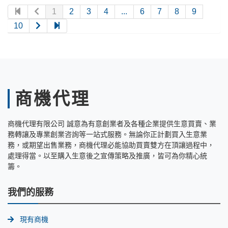
1
2
3
4
...
6
7
8
9
10
商機代理
商機代理有限公司 誠意為有意創業者及各種企業提供生意買賣、業
務轉讓及專業創業咨詢等一站式服務。無論你正計劃買入生意業
務，或期望出售業務，商機代理必能協助買賣雙方在頂讓過程中，
處理得當。以至購入生意後之宣傳策略及推廣，皆可為你精心統
籌。
我們的服務
現有商機