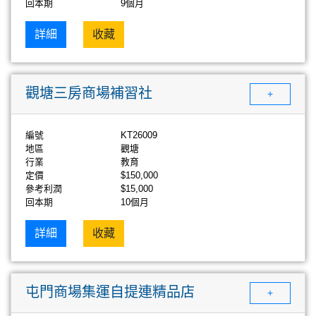
回本期
9個月
詳細
收藏
觀塘三房商場補習社
+
編號
KT26009
地區
觀塘
行業
教育
定價
$150,000
參考利潤
$15,000
回本期
10個月
詳細
收藏
屯門商場集運自提連精品店
+