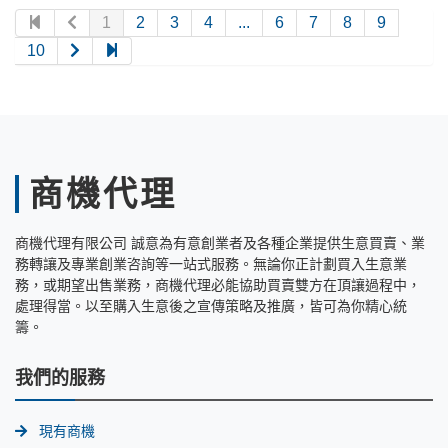
1
2
3
4
...
6
7
8
9
10
商機代理
商機代理有限公司 誠意為有意創業者及各種企業提供生意買賣、業
務轉讓及專業創業咨詢等一站式服務。無論你正計劃買入生意業
務，或期望出售業務，商機代理必能協助買賣雙方在頂讓過程中，
處理得當。以至購入生意後之宣傳策略及推廣，皆可為你精心統
籌。
我們的服務
現有商機