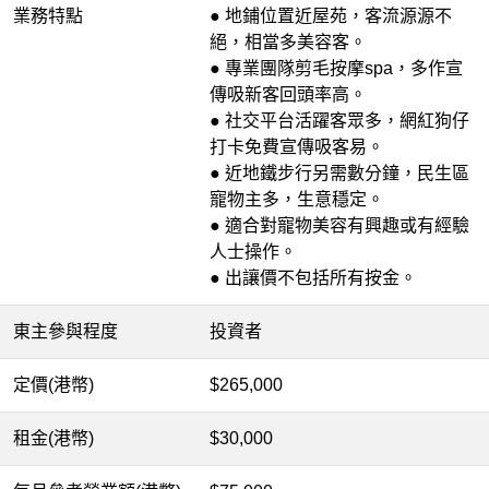
業務特點
● 地鋪位置近屋苑，客流源源不
絕，相當多美容客。
● 專業團隊剪毛按摩spa，多作宣
傳吸新客回頭率高。
●
社交平台
活躍客眾多，網紅狗仔
打卡免費宣傳吸客易。
● 近地鐵步行另需數分鐘，民生區
寵物主多，生意穩定。
● 適合對寵物美容有興趣或有經驗
人士操作。
● 出讓價不包括所有按金。
東主參與程度
投資者
定價(港幣)
$265,000
租金(港幣)
$30,000