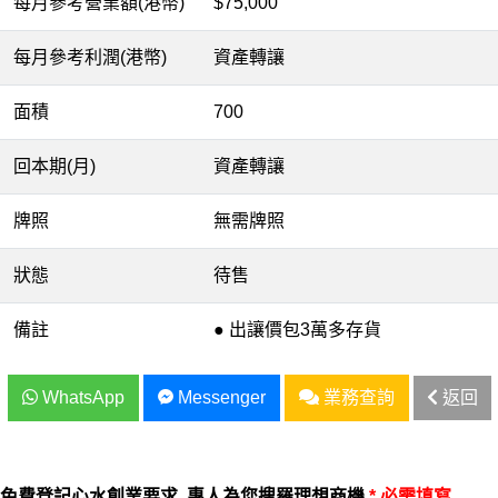
每月參考營業額(港幣)
$75,000
每月參考利潤(港幣)
資產轉讓
面積
700
回本期(月)
資產轉讓
牌照
無需牌照
狀態
待售
備註
● 出讓價包3萬多存貨
WhatsApp
Messenger
業務查詢
返回
免費登記心水創業要求, 專人為您搜羅理想商機
* 必需填寫