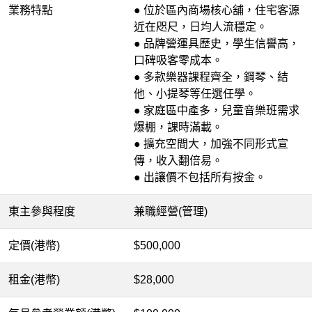
業務特點
● 位於區內商場核心舖，住宅客源
近在咫尺，日均人流穩定。
● 品牌營運具歷史，學生信譽高，
口碑吸客零成本。
● 多款樂器課程齊全，鋼琴、結
他、小提琴等任選任學。
● 家庭區中產多，兒童音樂班需求
爆棚，課時滿載。
● 擴充空間大，加強不同形式宣
傳，收入翻倍易。
● 出讓價不包括所有按金。
東主參與程度
兼職經營(管理)
定價(港幣)
$500,000
租金(港幣)
$28,000