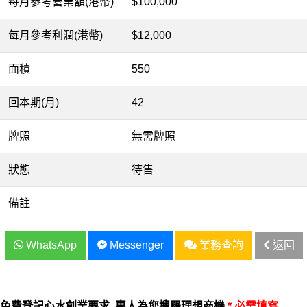
每月參考營業額(港幣)
$100,000
每月參考利潤(港幣)
$12,000
面積
550
回本期(月)
42
牌照
無需牌照
狀態
待售
備註
WhatsApp
Messenger
業務查詢
返回
免費登記心水創業要求, 專人為您搜羅理想商機
* 必需填寫