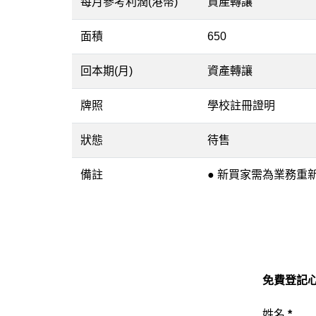
每月參考利潤(港幣)
資產轉讓
面積
650
回本期(月)
資產轉讓
牌照
學校註冊證明
狀態
待售
備註
● 新買家需為業務重
免費登記心
姓名
*