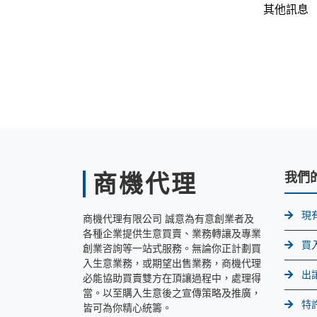
其他訊息
商機代理
我們
現
商機代理有限公司 誠意為有意創業者及
各種企業提供生意買賣、業務轉讓及專業
買
創業咨詢等一站式服務。無論你正計劃買
入生意業務，或期望出售業務，商機代理
出
必能協助買賣雙方在頂讓過程中，處理得
當。以至購入生意後之宣傳策略及推廣，
特
皆可為你精心統籌。