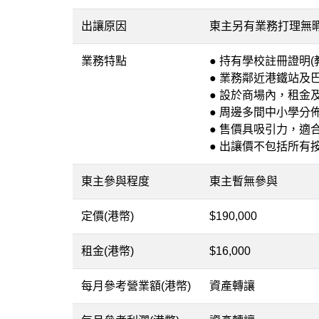
出讓原因
東主另有業務打理無
業務特點
● 持有學校註冊證明(
● 業務鄰近港鐵站
● 設於商場內，租
● 周邊多間中小學
● 售價具吸引力，適
● 出讓價不包括所有
東主參與程度
東主暫無參與
定價(港幣)
$190,000
租金(港幣)
$16,000
每月參考營業額(港幣)
資產轉讓