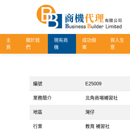
主
關於我
現有商
成功個
買入生
頁
們
機
案
意
編號
E25009
業務簡介
北角商場補習社
地區
灣仔
行業
教育 補習社