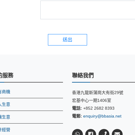
送出
的服務
聯絡我們
有商機
香港九龍新蒲崗大有街29號
宏基中心一期1406室
入生意
電話:
+852 2682 8393
電郵:
enquiry@bbasia.net
讓生意
許經營