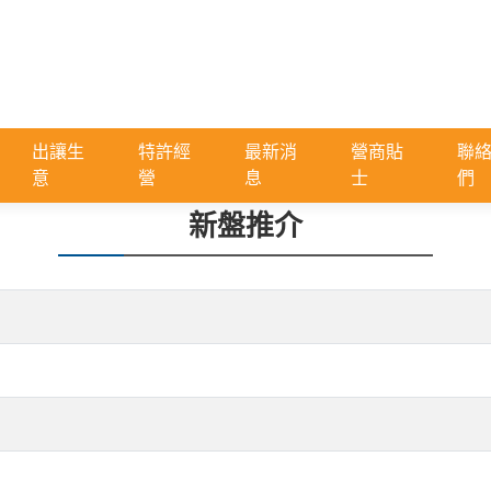
出讓生
特許經
最新消
營商貼
聯
意
營
息
士
們
新盤推介