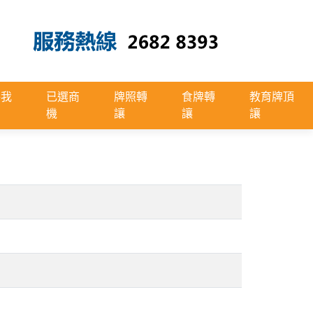
絡我
已選商
牌照轉
食牌轉
教育牌頂
機
讓
讓
讓