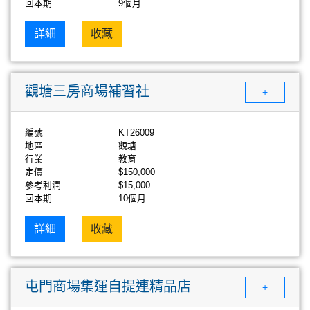
回本期
9個月
詳細
收藏
觀塘三房商場補習社
+
編號
KT26009
地區
觀塘
行業
教育
定價
$150,000
參考利潤
$15,000
回本期
10個月
詳細
收藏
屯門商場集運自提連精品店
+