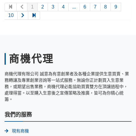
1
2
3
4
...
6
7
8
9
10
商機代理
商機代理有限公司 誠意為有意創業者及各種企業提供生意買賣、業
務轉讓及專業創業咨詢等一站式服務。無論你正計劃買入生意業
務，或期望出售業務，商機代理必能協助買賣雙方在頂讓過程中，
處理得當。以至購入生意後之宣傳策略及推廣，皆可為你精心統
籌。
我們的服務
現有商機