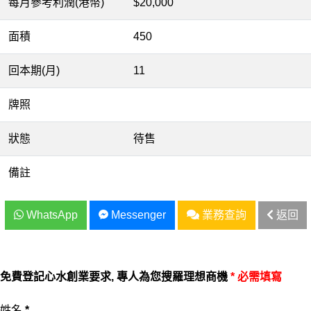
每月參考利潤(港幣)
$20,000
面積
450
回本期(月)
11
牌照
狀態
待售
備註
WhatsApp
Messenger
業務查詢
返回
免費登記心水創業要求, 專人為您搜羅理想商機
* 必需填寫
姓名
*