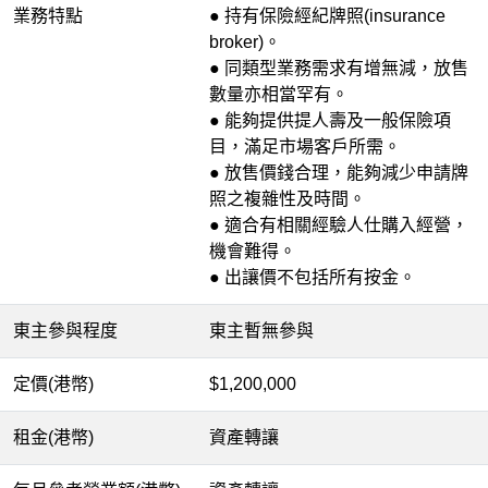
業務特點
● 持有保險經紀牌照(insurance
broker)。
● 同類型業務需求有增無減，放售
數量亦相當罕有。
● 能夠提供提人壽及一般保險項
目，滿足市場客戶所需。
● 放售價錢合理，能夠減少申請牌
照之複雜性及時間。
● 適合有相關經驗人仕購入經營，
機會難得。
● 出讓價不包括所有按金。
東主參與程度
東主暫無參與
定價(港幣)
$1,200,000
租金(港幣)
資產轉讓