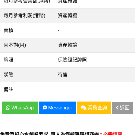
每月參考營業額(港幣)
資產轉讓
每月參考利潤(港幣)
資產轉讓
面積
-
回本期(月)
資產轉讓
牌照
保險經紀牌照
狀態
待售
備註
WhatsApp
Messenger
業務查詢
返回
免費登記心水創業要求, 專人為您搜羅理想商機
* 必需填寫