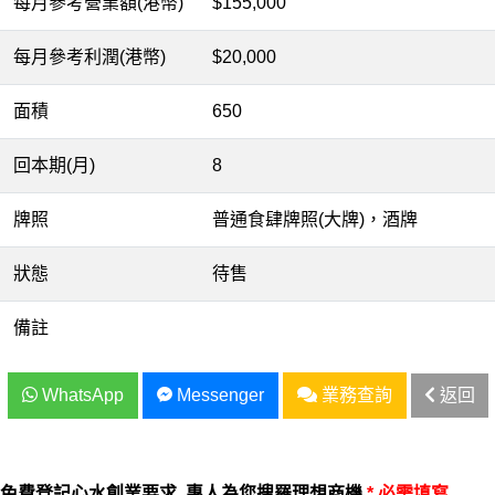
每月參考營業額(港幣)
$155,000
每月參考利潤(港幣)
$20,000
面積
650
回本期(月)
8
牌照
普通食肆牌照(大牌)，酒牌
狀態
待售
備註
WhatsApp
Messenger
業務查詢
返回
免費登記心水創業要求, 專人為您搜羅理想商機
* 必需填寫