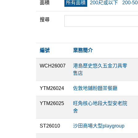
面積
所有面積
200尺或以下
200-5
搜尋
編號
業務簡介
WCH26007
港島歷史悠久五金刀具零
售店
YTM26024
佐敦地鋪粉麵茶餐廳
YTM26025
旺角核心地段大型安老院
舍
ST26010
沙田商場大型playgroup