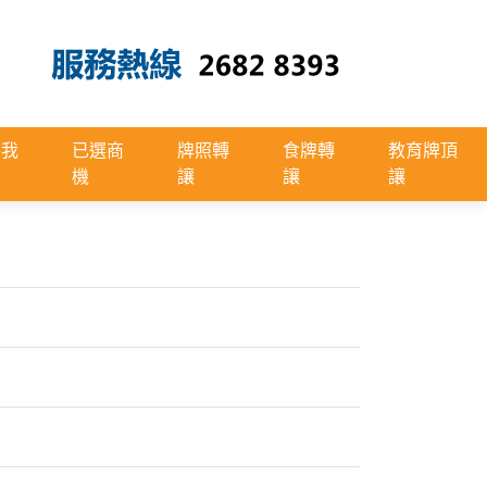
絡我
已選商
牌照轉
食牌轉
教育牌頂
機
讓
讓
讓