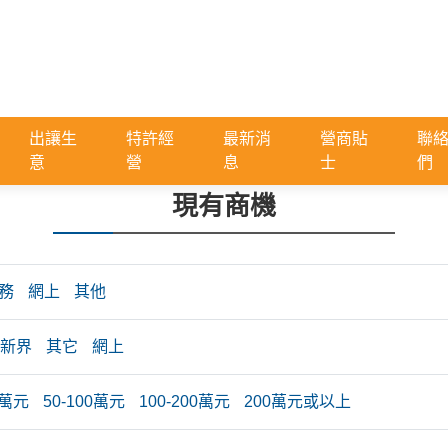
出讓生
特許經
最新消
營商貼
聯
意
營
息
士
們
現有商機
務
網上
其他
新界
其它
網上
0萬元
50-100萬元
100-200萬元
200萬元或以上