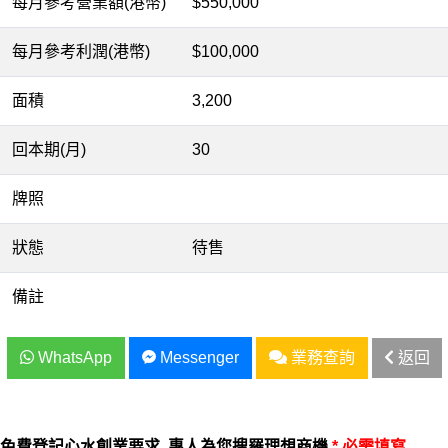
每月參考營業額(港幣)
$550,000
每月參考利潤(港幣)
$100,000
面積
3,200
回本期(月)
30
牌照
狀態
待售
備註
WhatsApp
Messenger
業務查詢
返回
免費登記心水創業要求, 專人為您搜羅理想商機
* 必需填寫