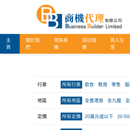
主
關於我
現有商
成功個
買入生
頁
們
機
案
意
行業
所有行業
飲食
教育
零售
服
地區
所有地區
全香港島
全九龍
全
定價
所有定價
20萬元或以下
20-5