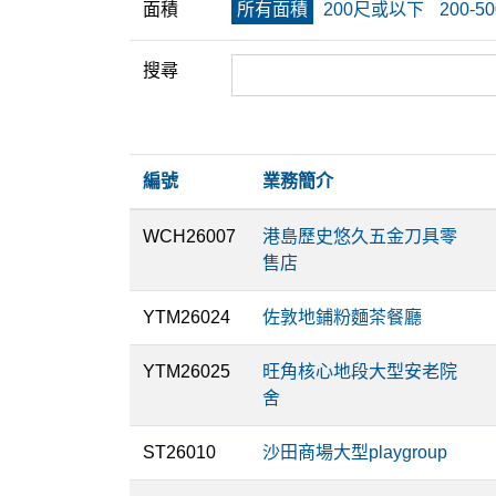
面積
所有面積
200尺或以下
200-5
搜尋
編號
業務簡介
WCH26007
港島歷史悠久五金刀具零
售店
YTM26024
佐敦地鋪粉麵茶餐廳
YTM26025
旺角核心地段大型安老院
舍
ST26010
沙田商場大型playgroup