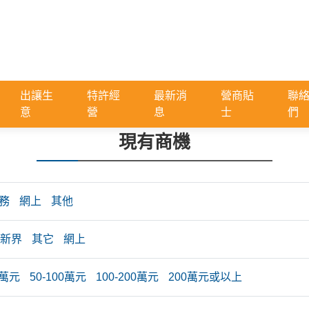
出讓生
特許經
最新消
營商貼
聯
意
營
息
士
們
現有商機
務
網上
其他
新界
其它
網上
0萬元
50-100萬元
100-200萬元
200萬元或以上