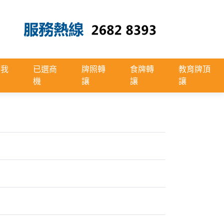
絡我
已選商
牌照轉
食牌轉
教育牌頂
機
讓
讓
讓