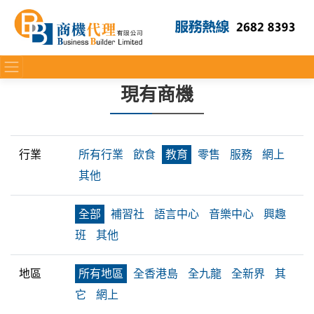
現有商機
行業
所有行業
飲食
教育
零售
服務
網上
其他
全部
補習社
語言中心
音樂中心
興趣
班
其他
地區
所有地區
全香港島
全九龍
全新界
其
它
網上