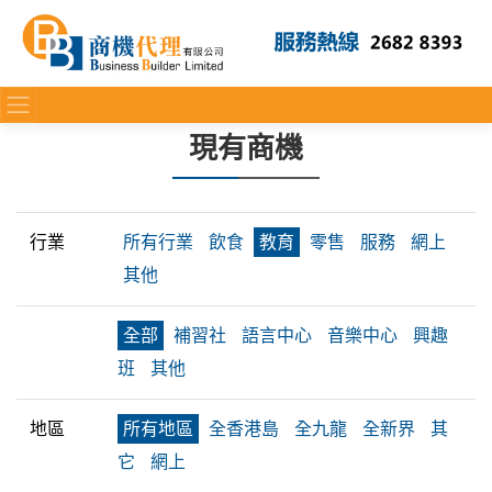
現有商機
行業
所有行業
飲食
教育
零售
服務
網上
其他
全部
補習社
語言中心
音樂中心
興趣
班
其他
地區
所有地區
全香港島
全九龍
全新界
其
它
網上