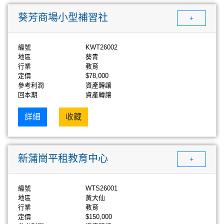
葵芳商場小型補習社
+
編號
KWT26002
地區
葵青
行業
教育
定價
$78,000
參考利潤
資產轉讓
回本期
資產轉讓
詳細
收藏
新蒲崗平租教育中心
+
編號
WTS26001
地區
黃大仙
行業
教育
定價
$150,000