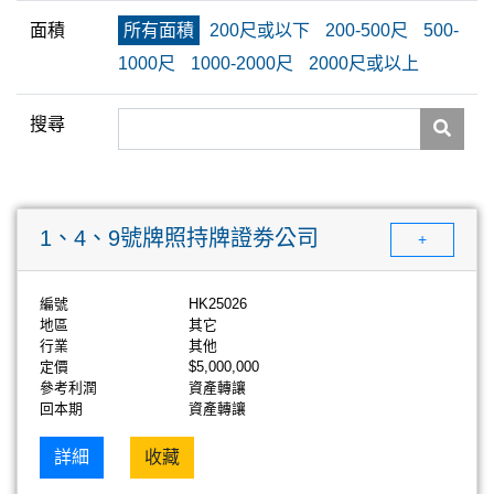
面積
所有面積
200尺或以下
200-500尺
500-
1000尺
1000-2000尺
2000尺或以上
搜尋
1、4、9號牌照持牌證劵公司
+
編號
HK25026
地區
其它
行業
其他
定價
$5,000,000
參考利潤
資產轉讓
回本期
資產轉讓
詳細
收藏