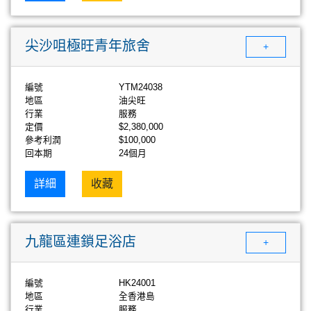
尖沙咀極旺青年旅舍
+
編號
YTM24038
地區
油尖旺
行業
服務
定價
$2,380,000
參考利潤
$100,000
回本期
24個月
詳細
收藏
九龍區連鎖足浴店
+
編號
HK24001
地區
全香港島
行業
服務