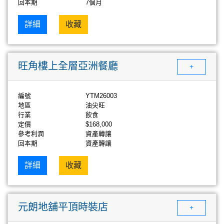
回本期
7個月
詳細
收藏
旺角樓上全層亞洲餐廳
+
編號
YTM26003
地區
油尖旺
行業
飲食
定價
$168,000
參考利潤
資產轉讓
回本期
資產轉讓
詳細
收藏
元朗地舖平頂時裝店
+