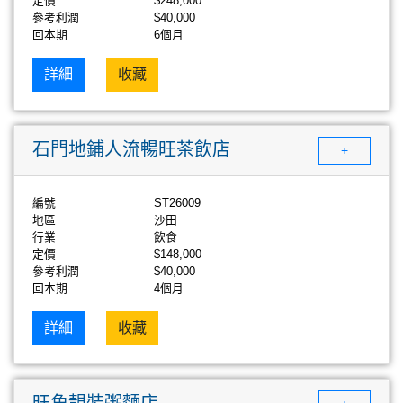
定價
$248,000
參考利潤
$40,000
回本期
6個月
詳細
收藏
石門地鋪人流暢旺茶飲店
+
編號
ST26009
地區
沙田
行業
飲食
定價
$148,000
參考利潤
$40,000
回本期
4個月
詳細
收藏
旺角靚裝粥麵店