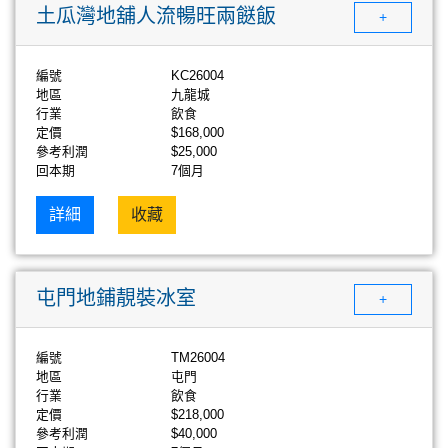
土瓜灣地舖人流暢旺兩餸飯
+
編號
KC26004
地區
九龍城
行業
飲食
定價
$168,000
參考利潤
$25,000
回本期
7個月
詳細
收藏
屯門地鋪靚裝冰室
+
編號
TM26004
地區
屯門
行業
飲食
定價
$218,000
參考利潤
$40,000