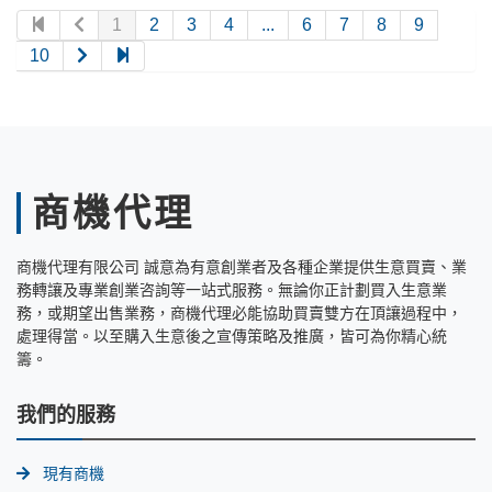
1
2
3
4
...
6
7
8
9
10
商機代理
商機代理有限公司 誠意為有意創業者及各種企業提供生意買賣、業
務轉讓及專業創業咨詢等一站式服務。無論你正計劃買入生意業
務，或期望出售業務，商機代理必能協助買賣雙方在頂讓過程中，
處理得當。以至購入生意後之宣傳策略及推廣，皆可為你精心統
籌。
我們的服務
現有商機