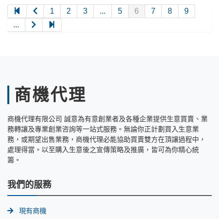
1
2
3
...
5
6
7
8
9
...
商機代理
商機代理有限公司 誠意為有意創業者及各種企業提供生意買賣、業
務轉讓及專業創業咨詢等一站式服務。無論你正計劃買入生意業
務，或期望出售業務，商機代理必能協助買賣雙方在頂讓過程中，
處理得當。以至購入生意後之宣傳策略及推廣，皆可為你精心統
籌。
我們的服務
現有商機