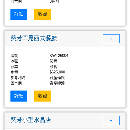
回本期
3個月
詳細
收藏
葵芳罕見西式餐廳
+
編號
KWT26004
地區
葵青
行業
飲食
定價
$625,000
參考利潤
資產轉讓
回本期
資產轉讓
詳細
收藏
葵芳小型水晶店
+