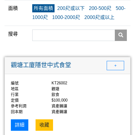
面積
所有面積
200尺或以下
200-500尺
500-
1000尺
1000-2000尺
2000尺或以上
搜尋
觀塘工廈隱世中式食堂
+
編號
KT26002
地區
觀塘
行業
飲食
定價
$100,000
參考利潤
資產轉讓
回本期
資產轉讓
詳細
收藏