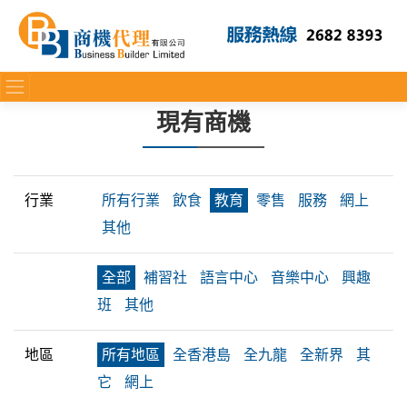
現有商機
行業
所有行業
飲食
教育
零售
服務
網上
其他
全部
補習社
語言中心
音樂中心
興趣
班
其他
地區
所有地區
全香港島
全九龍
全新界
其
它
網上