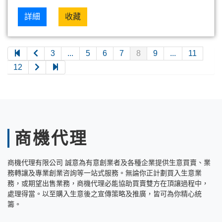
詳細
收藏
3
...
5
6
7
8
9
...
11
12
商機代理
商機代理有限公司 誠意為有意創業者及各種企業提供生意買賣、業
務轉讓及專業創業咨詢等一站式服務。無論你正計劃買入生意業
務，或期望出售業務，商機代理必能協助買賣雙方在頂讓過程中，
處理得當。以至購入生意後之宣傳策略及推廣，皆可為你精心統
籌。