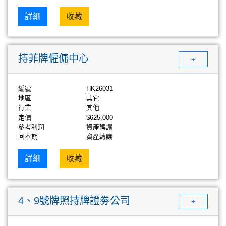
詳細
收藏
持菲牌僱傭中心
+
編號
HK26031
地區
其它
行業
其他
定價
$625,000
參考利潤
資產轉讓
回本期
資產轉讓
詳細
收藏
4、9號牌照持牌證劵公司
+