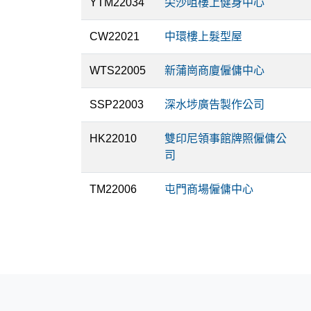
YTM22034
尖沙咀樓上健身中心
CW22021
中環樓上髮型屋
WTS22005
新蒲崗商廈僱傭中心
SSP22003
深水埗廣告製作公司
HK22010
雙印尼領事館牌照僱傭公
司
TM22006
屯門商場僱傭中心