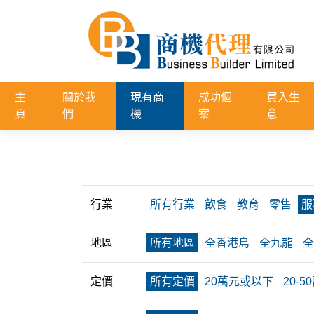
主
關於我
現有商
成功個
買入生
頁
們
機
案
意
行業
所有行業
飲食
教育
零售
服
地區
所有地區
全香港島
全九龍
全
定價
所有定價
20萬元或以下
20-5