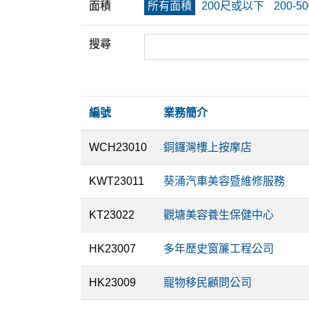
面積
所有面積
200尺或以下
200-5
搜尋
編號
業務簡介
WCH23010
銅鑼灣樓上按摩店
KWT23011
葵涌汽車美容暨維修服務
KT23022
觀塘美容養生保健中心
HK23007
多年歷史窗簾工程公司
HK23009
寵物移民顧問公司