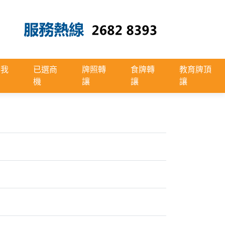
絡我
已選商
牌照轉
食牌轉
教育牌頂
機
讓
讓
讓