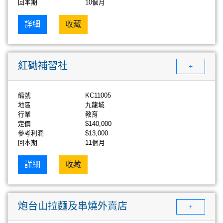
回本期
10個月
詳細
收藏
紅磡補習社
+
編號
KC11005
地區
九龍城
行業
教育
定價
$140,000
參考利潤
$13,000
回本期
11個月
詳細
收藏
炮台山拉麵及串燒外賣店
+