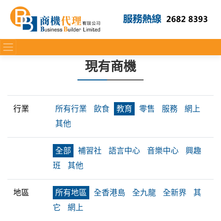
現有商機
行業
所有行業
飲食
教育
零售
服務
網上
其他
全部
補習社
語言中心
音樂中心
興趣
班
其他
地區
所有地區
全香港島
全九龍
全新界
其
它
網上